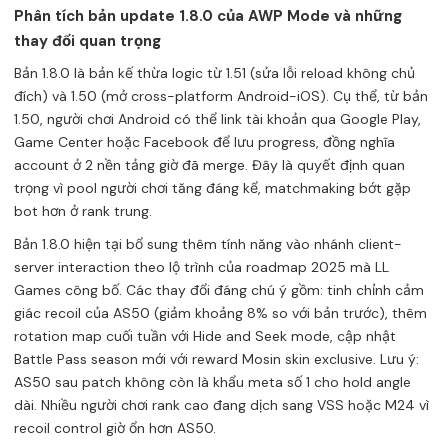
Phân tích bản update 1.8.0 của AWP Mode và những
thay đổi quan trọng
Bản 1.8.0 là bản kế thừa logic từ 1.51 (sửa lỗi reload không chủ
đích) và 1.50 (mở cross-platform Android-iOS). Cụ thể, từ bản
1.50, người chơi Android có thể link tài khoản qua Google Play,
Game Center hoặc Facebook để lưu progress, đồng nghĩa
account ở 2 nền tảng giờ đã merge. Đây là quyết định quan
trọng vì pool người chơi tăng đáng kể, matchmaking bớt gặp
bot hơn ở rank trung.
Bản 1.8.0 hiện tại bổ sung thêm tính năng vào nhánh client-
server interaction theo lộ trình của roadmap 2025 mà LL
Games công bố. Các thay đổi đáng chú ý gồm: tinh chỉnh cảm
giác recoil của AS50 (giảm khoảng 8% so với bản trước), thêm
rotation map cuối tuần với Hide and Seek mode, cập nhật
Battle Pass season mới với reward Mosin skin exclusive. Lưu ý:
AS50 sau patch không còn là khẩu meta số 1 cho hold angle
dài. Nhiều người chơi rank cao đang dịch sang VSS hoặc M24 vì
recoil control giờ ổn hơn AS50.