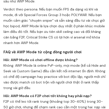
sâu như AWP Mode.
Verdict theo persona. Nếu bạn muốn FPS đa dạng vũ khí và
mode, đi với Special Forces Group 3 hoặc POLYWAR. Nếu bạn
muốn cảm giác “chuyên sniper” và sẵn sàng đầu tư vài chục giờ
học bipod, AWP Mode là lựa chọn duy nhất ở phân khúc mobile
làm điều đó tốt. Nếu bạn ưu tiên skill ceiling cao và đối kháng
cân bằng F2P, Critical Strike CS có lợi hơn vì arsenal mở khóa
nhanh hơn AWP Mode.
FAQ về AWP Mode từ cộng đồng người chơi
Hỏi: AWP Mode có chơi offline được không?
Không. AWP Mode là online PvP-only, mọi mode (kể cả Hide and
Seek và Custom Game) đều cần kết nối internet ổn định. Không
có chế độ campaign hay practice với bot độc lập, người mới chỉ
vào được match có bot trộn với người chơi thật ở rank thấp
trong vài giờ đầu.
Hỏi: AWP Mode có F2P chơi tốt không hay phải nạp?
F2P có thể leo tới rank trung (khoảng top 30-40%) trong 30-
50 giờ chơi, nhưng để chạm rank cao cần một trong hai: nạp vài