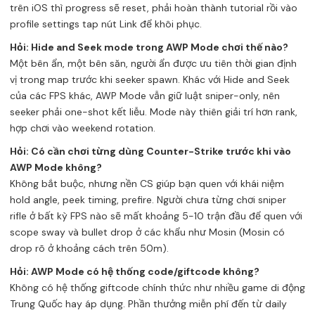
trên iOS thì progress sẽ reset, phải hoàn thành tutorial rồi vào
profile settings tap nút Link để khôi phục.
Hỏi: Hide and Seek mode trong AWP Mode chơi thế nào?
Một bên ẩn, một bên săn, người ẩn được ưu tiên thời gian định
vị trong map trước khi seeker spawn. Khác với Hide and Seek
của các FPS khác, AWP Mode vẫn giữ luật sniper-only, nên
seeker phải one-shot kết liễu. Mode này thiên giải trí hơn rank,
hợp chơi vào weekend rotation.
Hỏi: Có cần chơi từng dùng Counter-Strike trước khi vào
AWP Mode không?
Không bắt buộc, nhưng nền CS giúp bạn quen với khái niệm
hold angle, peek timing, prefire. Người chưa từng chơi sniper
rifle ở bất kỳ FPS nào sẽ mất khoảng 5-10 trận đầu để quen với
scope sway và bullet drop ở các khẩu như Mosin (Mosin có
drop rõ ở khoảng cách trên 50m).
Hỏi: AWP Mode có hệ thống code/giftcode không?
Không có hệ thống giftcode chính thức như nhiều game di động
Trung Quốc hay áp dụng. Phần thưởng miễn phí đến từ daily