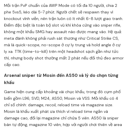
Mỗi trận PvP chuẩn của AWP Mode có tối đa 10 người, chia 2
phe 5vs5, kéo dài 5-7 phút. Người chết sẽ respawn thay vì
knockout vĩnh viễn, nên trận luôn có ít nhất 6-8 lượt giao tranh.
Điểm đặc biệt là toàn bộ slot vũ khí khóa cứng vào sniper rifle,
không một khẩu SMG hay assault nào được mang vào. Hệ quả:
meta đánh không phải rush sát thương như Critical Strike CS,
mà là quick-scope, no-scope ở cự ly trung và hold angle ở cự
ly xa. TTK (time-to-kill) trên một headshot sạch gần như tức
thì, nhưng body shot thường mất 2 phát nếu đối thủ đeo armor
cấp cao.
Arsenal sniper từ Mosin đến AS50 và lý do chọn từng
khẩu
Game hiện cung cấp khoảng vài chục khẩu, trong đó cụm phổ
biến gồm L96, SVD, M24, AS50, Mosin và VSS. Mỗi khẩu có 4
chỉ số chính: damage, recoil, reload time và magazine size.
Mosin là khẩu xuất phát ưa thích vì reload time ngắn và
damage cao, đổi lại magazine chỉ chứa 5 viên. AS50 là sniper
bán tự động, magazine 10 viên, hợp với người chơi thiên về area