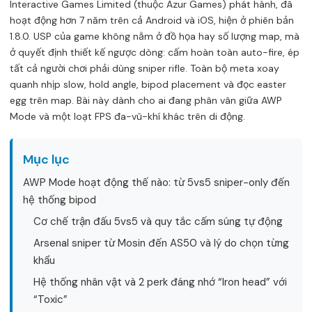
Interactive Games Limited (thuộc Azur Games) phát hành, đã
hoạt động hơn 7 năm trên cả Android và iOS, hiện ở phiên bản
1.8.0. USP của game không nằm ở đồ họa hay số lượng map, mà
ở quyết định thiết kế ngược dòng: cấm hoàn toàn auto-fire, ép
tất cả người chơi phải dùng sniper rifle. Toàn bộ meta xoay
quanh nhịp slow, hold angle, bipod placement và đọc easter
egg trên map. Bài này dành cho ai đang phân vân giữa AWP
Mode và một loạt FPS đa-vũ-khí khác trên di động.
Mục lục
AWP Mode hoạt động thế nào: từ 5vs5 sniper-only đến
hệ thống bipod
Cơ chế trận đấu 5vs5 và quy tắc cấm súng tự động
Arsenal sniper từ Mosin đến AS50 và lý do chọn từng
khẩu
Hệ thống nhân vật và 2 perk đáng nhớ “Iron head” với
“Toxic”