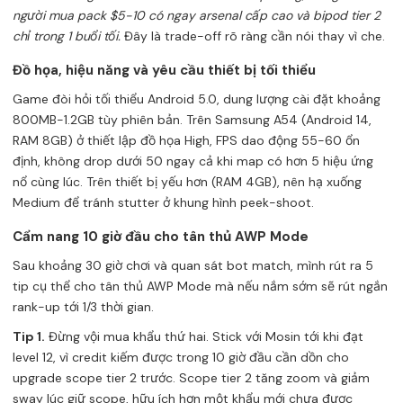
người mua pack $5-10 có ngay arsenal cấp cao và bipod tier 2
chỉ trong 1 buổi tối.
Đây là trade-off rõ ràng cần nói thay vì che.
Đồ họa, hiệu năng và yêu cầu thiết bị tối thiểu
Game đòi hỏi tối thiểu Android 5.0, dung lượng cài đặt khoảng
800MB-1.2GB tùy phiên bản. Trên Samsung A54 (Android 14,
RAM 8GB) ở thiết lập đồ họa High, FPS dao động 55-60 ổn
định, không drop dưới 50 ngay cả khi map có hơn 5 hiệu ứng
nổ cùng lúc. Trên thiết bị yếu hơn (RAM 4GB), nên hạ xuống
Medium để tránh stutter ở khung hình peek-shoot.
Cẩm nang 10 giờ đầu cho tân thủ AWP Mode
Sau khoảng 30 giờ chơi và quan sát bot match, mình rút ra 5
tip cụ thể cho tân thủ AWP Mode mà nếu nắm sớm sẽ rút ngắn
rank-up tới 1/3 thời gian.
Tip 1.
Đừng vội mua khẩu thứ hai. Stick với Mosin tới khi đạt
level 12, vì credit kiếm được trong 10 giờ đầu cần dồn cho
upgrade scope tier 2 trước. Scope tier 2 tăng zoom và giảm
sway lúc giữ scope, hữu ích hơn một khẩu mới chưa được