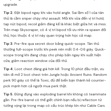
upgrade.
Tip 2.
Đặt bipod ngay khi vào hold angle. Sai lầm số 1 của tân
thủ là cầm sniper chạy như assault. Mỗi khi vừa đến vị trí hold,
tap nút bipod, recoil giảm đáng kể là khác biệt giữa hit và miss.
Trên map Skyscraper, có 4 vị trí bipod tối ưu nhìn ra spawn đối
thủ, học thuộc 4 vị trí này quan trọng hơn học cả map.
Tip 3.
Pre-fire qua secret door bằng quick-scope. Tân thủ
thường full-scope trước khi peek nên mất 0.4-0.6 giây. Quick-
scope trong khi đang chạy cho phép bắn ngay khi xuất hiện
cửa, giảm reaction window của đối thủ.
Tip 4.
Loot chest đáng giá hơn kill. Trong 10 phút đầu trận, ưu
tiên đi mở 2 loot chest trên Jungle hoặc Ancient Ruins. Random
perk 90 giây có thể là Toxic, đủ để biến bạn thành kẻ counter-
pick mạnh hơn cả người mua perk thật.
Tip 5.
Đừng đụng vào exploding barrel khi không có teammate
gần. Pre-fire barrel có thể giết chính bạn nếu bị reflection từ
tường vọng lại trong map có cấu trúc khép kín như Cable Cars.