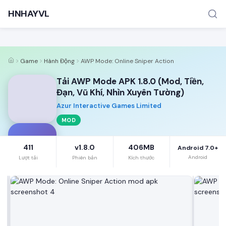
HNHAYVL
Game
Hành Động
AWP Mode: Online Sniper Action
Tải AWP Mode APK 1.8.0 (Mod, Tiền,
Đạn, Vũ Khí, Nhìn Xuyên Tường)
Azur Interactive Games Limited
MOD
TÌM KIẾM PHỔ BIẾN
MOD APK
Game offline
Ứng dụng miễn phí
A
411
v1.8.0
406MB
Android 7.0+
Android
Lượt tải
Phiên bản
Kích thước