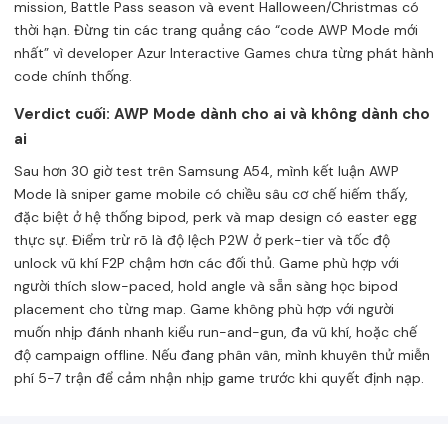
mission, Battle Pass season và event Halloween/Christmas có
thời hạn. Đừng tin các trang quảng cáo “code AWP Mode mới
nhất” vì developer Azur Interactive Games chưa từng phát hành
code chính thống.
Verdict cuối: AWP Mode dành cho ai và không dành cho
ai
Sau hơn 30 giờ test trên Samsung A54, mình kết luận AWP
Mode là sniper game mobile có chiều sâu cơ chế hiếm thấy,
đặc biệt ở hệ thống bipod, perk và map design có easter egg
thực sự. Điểm trừ rõ là độ lệch P2W ở perk-tier và tốc độ
unlock vũ khí F2P chậm hơn các đối thủ. Game phù hợp với
người thích slow-paced, hold angle và sẵn sàng học bipod
placement cho từng map. Game không phù hợp với người
muốn nhịp đánh nhanh kiểu run-and-gun, đa vũ khí, hoặc chế
độ campaign offline. Nếu đang phân vân, mình khuyên thử miễn
phí 5-7 trận để cảm nhận nhịp game trước khi quyết định nạp.