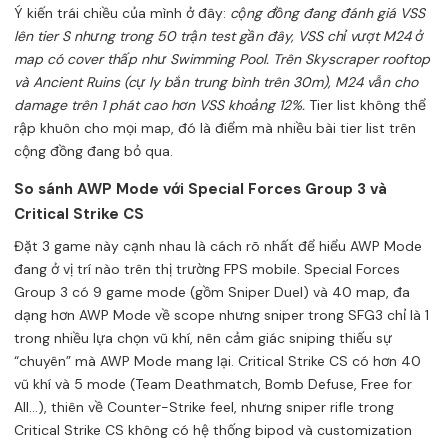
Ý kiến trái chiều của mình ở đây:
cộng đồng đang đánh giá VSS
lên tier S nhưng trong 50 trận test gần đây, VSS chỉ vượt M24 ở
map có cover thấp như Swimming Pool. Trên Skyscraper rooftop
và Ancient Ruins (cự ly bắn trung bình trên 30m), M24 vẫn cho
damage trên 1 phát cao hơn VSS khoảng 12%.
Tier list không thể
rập khuôn cho mọi map, đó là điểm mà nhiều bài tier list trên
cộng đồng đang bỏ qua.
So sánh AWP Mode với Special Forces Group 3 và
Critical Strike CS
Đặt 3 game này cạnh nhau là cách rõ nhất để hiểu AWP Mode
đang ở vị trí nào trên thị trường FPS mobile. Special Forces
Group 3 có 9 game mode (gồm Sniper Duel) và 40 map, đa
dạng hơn AWP Mode về scope nhưng sniper trong SFG3 chỉ là 1
trong nhiều lựa chọn vũ khí, nên cảm giác sniping thiếu sự
“chuyên” mà AWP Mode mang lại. Critical Strike CS có hơn 40
vũ khí và 5 mode (Team Deathmatch, Bomb Defuse, Free for
All…), thiên về Counter-Strike feel, nhưng sniper rifle trong
Critical Strike CS không có hệ thống bipod và customization