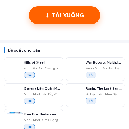
⬇ TẢI XUỐNG
Đề xuất cho bạn
Hills of Steel
War Robots Multiplayer Battles
Full Tiền, Kim Cương, Xe Tăng, Không Quảng Cáo
Menu Mod, Vô Hạn Tiền, Full Vàng, Tốc Độ
Tải
Tải
Garena Liên Quân Mobile
Ronin: The Last Samurai
Menu Mod, Bản Đồ, Vô Hạn Tiền, Quân Huy
Vô Hạn Tiền, Mua Sắm Miễn Phí, Vô Hiệu Địch, Sát Thương Cao
Tải
Tải
Free Fire: Undersea Mystery
Menu Mod, Kim Cương 99999, Headshot, OB46
Tải