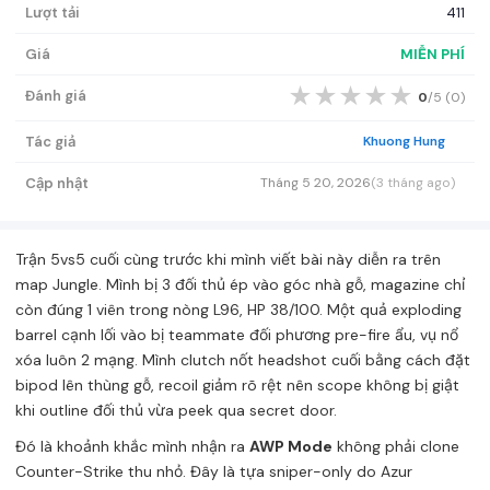
Lượt tải
411
Giá
MIỄN PHÍ
★
★
★
★
★
Đánh giá
0
/5 (
0
)
Tác giả
Khuong Hung
Cập nhật
Tháng 5 20, 2026
(3 tháng ago)
Trận 5vs5 cuối cùng trước khi mình viết bài này diễn ra trên
map Jungle. Mình bị 3 đối thủ ép vào góc nhà gỗ, magazine chỉ
còn đúng 1 viên trong nòng L96, HP 38/100. Một quả exploding
barrel cạnh lối vào bị teammate đối phương pre-fire ẩu, vụ nổ
xóa luôn 2 mạng. Mình clutch nốt headshot cuối bằng cách đặt
bipod lên thùng gỗ, recoil giảm rõ rệt nên scope không bị giật
khi outline đối thủ vừa peek qua secret door.
Đó là khoảnh khắc mình nhận ra
AWP Mode
không phải clone
Counter-Strike thu nhỏ. Đây là tựa sniper-only do Azur