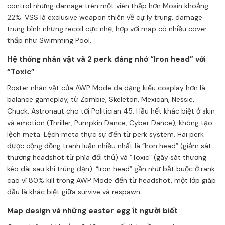
control nhưng damage trên một viên thấp hơn Mosin khoảng
22%. VSS là exclusive weapon thiên về cự ly trung, damage
trung bình nhưng recoil cực nhẹ, hợp với map có nhiều cover
thấp như Swimming Pool.
Hệ thống nhân vật và 2 perk đáng nhớ “Iron head” với
“Toxic”
Roster nhân vật của AWP Mode đa dạng kiểu cosplay hơn là
balance gameplay, từ Zombie, Skeleton, Mexican, Nessie,
Chuck, Astronaut cho tới Politician 45. Hầu hết khác biệt ở skin
và emotion (Thriller, Pumpkin Dance, Cyber Dance), không tạo
lệch meta. Lệch meta thực sự đến từ perk system. Hai perk
được cộng đồng tranh luận nhiều nhất là “Iron head” (giảm sát
thương headshot từ phía đối thủ) và “Toxic” (gây sát thương
kéo dài sau khi trúng đạn). “Iron head” gần như bắt buộc ở rank
cao vì 80% kill trong AWP Mode đến từ headshot, một lớp giáp
đầu là khác biệt giữa survive và respawn.
Map design và những easter egg ít người biết