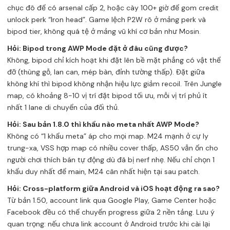
chục đô để có arsenal cấp 2, hoặc cày 100+ giờ để gom credit
unlock perk “Iron head”. Game lệch P2W rõ ở mảng perk và
bipod tier, không quá tệ ở mảng vũ khí cơ bản như Mosin.
Hỏi: Bipod trong AWP Mode đặt ở đâu cũng được?
Không, bipod chỉ kích hoạt khi đặt lên bề mặt phẳng có vật thể
đỡ (thùng gỗ, lan can, mép bàn, đỉnh tường thấp). Đặt giữa
không khí thì bipod không nhận hiệu lực giảm recoil. Trên Jungle
map, có khoảng 8-10 vị trí đặt bipod tối ưu, mỗi vị trí phủ ít
nhất 1 lane di chuyển của đối thủ.
Hỏi: Sau bản 1.8.0 thì khẩu nào meta nhất AWP Mode?
Không có “1 khẩu meta” áp cho mọi map. M24 mạnh ở cự ly
trung-xa, VSS hợp map có nhiều cover thấp, AS50 vẫn ổn cho
người chơi thích bán tự động dù đã bị nerf nhẹ. Nếu chỉ chọn 1
khẩu duy nhất để main, M24 cân nhất hiện tại sau patch.
Hỏi: Cross-platform giữa Android và iOS hoạt động ra sao?
Từ bản 1.50, account link qua Google Play, Game Center hoặc
Facebook đều có thể chuyển progress giữa 2 nền tảng. Lưu ý
quan trọng: nếu chưa link account ở Android trước khi cài lại