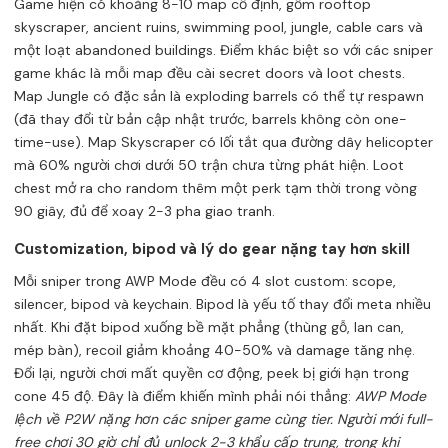
Game hiện có khoảng 8-10 map cố định, gồm rooftop
skyscraper, ancient ruins, swimming pool, jungle, cable cars và
một loạt abandoned buildings. Điểm khác biệt so với các sniper
game khác là mỗi map đều cài secret doors và loot chests.
Map Jungle có đặc sản là exploding barrels có thể tự respawn
(đã thay đổi từ bản cập nhật trước, barrels không còn one-
time-use). Map Skyscraper có lối tắt qua đường dây helicopter
mà 60% người chơi dưới 50 trận chưa từng phát hiện. Loot
chest mở ra cho random thêm một perk tạm thời trong vòng
90 giây, đủ để xoay 2-3 pha giao tranh.
Customization, bipod và lý do gear nặng tay hơn skill
Mỗi sniper trong AWP Mode đều có 4 slot custom: scope,
silencer, bipod và keychain. Bipod là yếu tố thay đổi meta nhiều
nhất. Khi đặt bipod xuống bề mặt phẳng (thùng gỗ, lan can,
mép bàn), recoil giảm khoảng 40-50% và damage tăng nhẹ.
Đổi lại, người chơi mất quyền cơ động, peek bị giới hạn trong
cone 45 độ. Đây là điểm khiến mình phải nói thẳng:
AWP Mode
lệch về P2W nặng hơn các sniper game cùng tier. Người mới full-
free chơi 30 giờ chỉ đủ unlock 2-3 khẩu cấp trung, trong khi